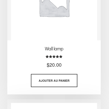
Wall lamp
Note
$
20.00
5.00
sur 5
AJOUTER AU PANIER