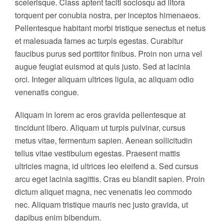
scelerisque. Class aptent taciti sociosqu ad litora
torquent per conubia nostra, per inceptos himenaeos.
Pellentesque habitant morbi tristique senectus et netus
et malesuada fames ac turpis egestas. Curabitur
faucibus purus sed porttitor finibus. Proin non urna vel
augue feugiat euismod at quis justo. Sed at lacinia
orci. Integer aliquam ultrices ligula, ac aliquam odio
venenatis congue.
Aliquam in lorem ac eros gravida pellentesque at
tincidunt libero. Aliquam ut turpis pulvinar, cursus
metus vitae, fermentum sapien. Aenean sollicitudin
tellus vitae vestibulum egestas. Praesent mattis
ultricies magna, id ultrices leo eleifend a. Sed cursus
arcu eget lacinia sagittis. Cras eu blandit sapien. Proin
dictum aliquet magna, nec venenatis leo commodo
nec. Aliquam tristique mauris nec justo gravida, ut
dapibus enim bibendum.