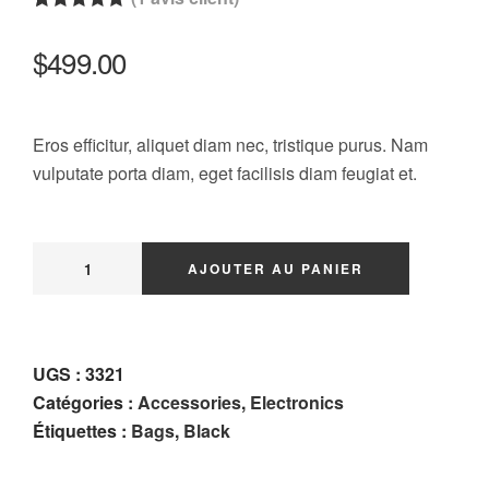
Noté
1
5.00
sur 5
$
499.00
basé sur
notation
client
Eros efficitur, aliquet diam nec, tristique purus. Nam
vulputate porta diam, eget facilisis diam feugiat et.
AJOUTER AU PANIER
UGS :
3321
Catégories :
Accessories
,
Electronics
Étiquettes :
Bags
,
Black